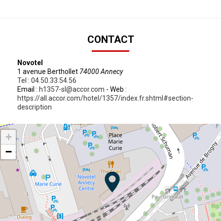
CONTACT
Novotel
1 avenue Berthollet
74000 Annecy
Tel : 04.50.33.54.56
Email :
h1357-sl@accor.com
- Web :
https://all.accor.com/hotel/1357/index.fr.shtml#section-
description
+
−